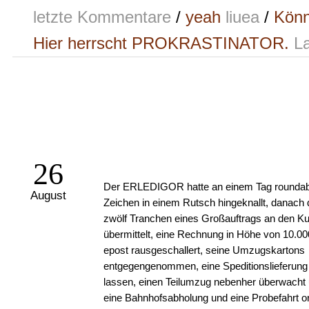
letzte Kommentare
/
yeah
liuea
/
Könn
Hier herrscht PROKRASTINATOR.
La
26
Der ERLEDIGOR hatte an einem Tag roundab
August
Zeichen in einem Rutsch hingeknallt, danach d
zwölf Tranchen eines Großauftrags an den K
übermittelt, eine Rechnung in Höhe von 10.00
epost rausgeschallert, seine Umzugskartons
entgegengenommen, eine Speditionslieferung
lassen, einen Teilumzug nebenher überwacht
eine Bahnhofsabholung und eine Probefahrt or