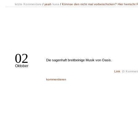
letzte Kommentare
/
yeah
liuea
/
Könnse den nicht mal vorbeischicken? Hier herrs
02
Die sagenhaft breitbeinige Musik von Oasis.
Oktober
Link
(0 Kommen
kommentieren