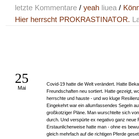
letzte Kommentare
/
yeah
liuea
/
Könn
Hier herrscht PROKRASTINATOR.
La
25
Covid-19 hatte die Welt verändert. Hatte Bek
Mai
Freundschaften neu sortiert. Hatte gezeigt, wo
herrschte und hauste - und wo kluge Resilienz
Eingekehrt war ein allumfassendes Segeln auf 
großkotziger Pläne. Man wurschtelte sich von
durch. Und verspürte ex negativo ganz neue F
Erstaunlicherweise hatte man - ohne es bewus
gleich mehrfach auf die richtigen Pferde gese