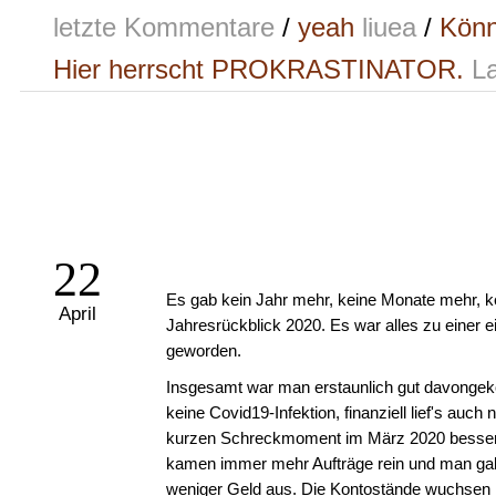
letzte Kommentare
/
yeah
liuea
/
Könn
Hier herrscht PROKRASTINATOR.
La
22
Es gab kein Jahr mehr, keine Monate mehr, k
April
Jahresrückblick 2020. Es war alles zu einer 
geworden.
Insgesamt war man erstaunlich gut davonge
keine Covid19-Infektion, finanziell lief's auch
kurzen Schreckmoment im März 2020 besser
kamen immer mehr Aufträge rein und man g
weniger Geld aus. Die Kontostände wuchsen 