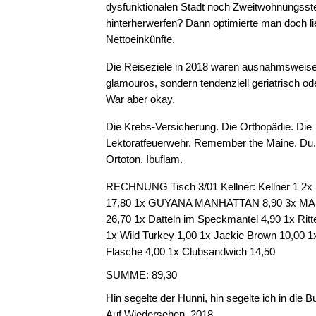
dysfunktionalen Stadt noch Zweitwohnungsst
hinterherwerfen? Dann optimierte man doch lie
Nettoeinkünfte.
Die Reiseziele in 2018 waren ausnahmsweis
glamourös, sondern tendenziell geriatrisch ode
War aber okay.
Die Krebs-Versicherung. Die Orthopädie. Die
Lektoratfeuerwehr. Remember the Maine. Du. 
Ortoton. Ibuflam.
RECHNUNG Tisch 3/01 Kellner: Kellner 1 
17,80 1x GUYANA MANHATTAN 8,90 3x M
26,70 1x Datteln im Speckmantel 4,90 1x Rit
1x Wild Turkey 1,00 1x Jackie Brown 10,00 
Flasche 4,00 1x Clubsandwich 14,50
SUMME: 89,30
Hin segelte der Hunni, hin segelte ich in die
Auf Wiedersehen, 2018.