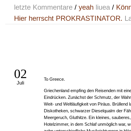
letzte Kommentare
/
yeah
liuea
/
Könn
Hier herrscht PROKRASTINATOR.
La
02
To Greece.
Juli
Griechenland empfing den Reisenden mit eine
Eindrücken. Zunächst der Schmutz, der Wahn
Weit- und Weltläufigkeit von Piräus. Brüllend l
Diskotheken, schwarzer Dieselqualm der Fäh
Meergeruch, Gluthitze. Ein kleines, sauberes, 
Hotelzimmer, in dem Schlaf unmöglich war, w
zehn unterschiedliche Musikrichtungen in Höc